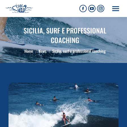
SICILIA, SURF E PROFESSIONAL
COACHING
Tu sei qui:
Home
News
Sicilia, surf e professional coaching