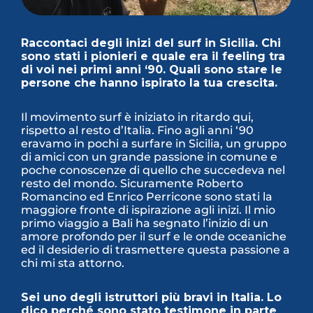
Raccontaci degli inizi del surf in Sicilia. Chi
sono stati i pionieri e quale era il feeling tra
di voi nei primi anni ‘90. Quali sono stare le
persone che hanno ispirato la tua crescita.
Il movimento surf è iniziato in ritardo qui,
rispetto al resto d’Italia. Fino agli anni ‘90
eravamo in pochi a surfare in Sicilia, un gruppo
di amici con un grande passione in comune e
poche conoscenze di quello che succedeva nel
resto del mondo. Sicuramente Roberto
Romancino ed Enrico Perricone sono stati la
maggiore fronte di ispirazione agli inizi. Il mio
primo viaggio a Bali ha segnato l’inizio di un
amore profondo per il surf e le onde oceaniche
ed il desiderio di trasmettere questa passione a
chi mi sta attorno.
Sei uno degli istruttori più bravi in Italia. Lo
dico perché sono stato testimone in parte