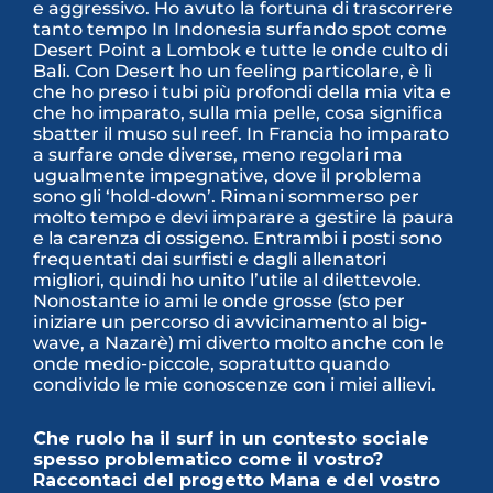
e aggressivo. Ho avuto la fortuna di trascorrere
tanto tempo In Indonesia surfando spot come
Desert Point a Lombok e tutte le onde culto di
Bali. Con Desert ho un feeling particolare, è lì
che ho preso i tubi più profondi della mia vita e
che ho imparato, sulla mia pelle, cosa significa
sbatter il muso sul reef. In Francia ho imparato
a surfare onde diverse, meno regolari ma
ugualmente impegnative, dove il problema
sono gli ‘hold-down’. Rimani sommerso per
molto tempo e devi imparare a gestire la paura
e la carenza di ossigeno. Entrambi i posti sono
frequentati dai surfisti e dagli allenatori
migliori, quindi ho unito l’utile al dilettevole.
Nonostante io ami le onde grosse (sto per
iniziare un percorso di avvicinamento al big-
wave, a Nazarè) mi diverto molto anche con le
onde medio-piccole, sopratutto quando
condivido le mie conoscenze con i miei allievi.
Che ruolo ha il surf in un contesto sociale
spesso problematico come il vostro?
Raccontaci del progetto Mana e del vostro