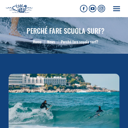
PERCHÉ FARE SCUOLA SURF?
Tu sei qui:
Home
News
Perché fare scuola surf?